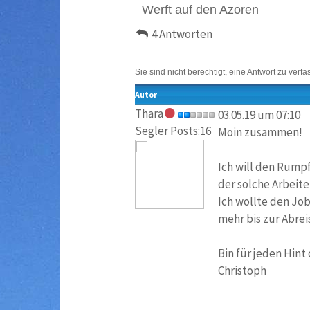
Werft auf den Azoren
4 Antworten
Sie sind nicht berechtigt, eine Antwort zu verfa
Autor
Thara
03.05.19 um 07:10
Segler Posts:16
Moin zusammen!
Ich will den Rumpf
der solche Arbeite
Ich wollte den Job
mehr bis zur Abrei
Bin für jeden Hint
Christoph