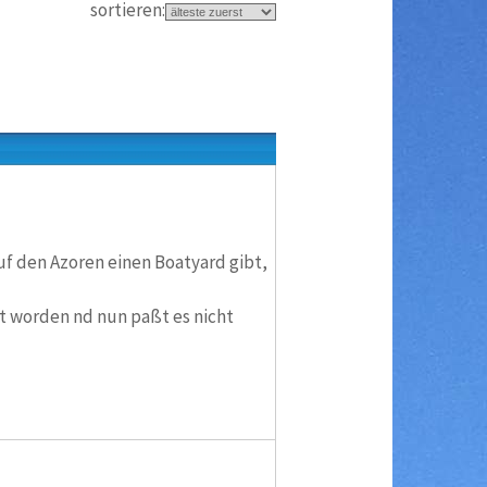
sortieren:
uf den Azoren einen Boatyard gibt,
gt worden nd nun paßt es nicht