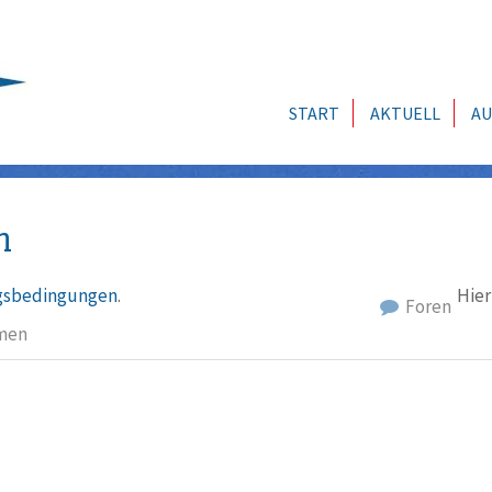
START
AKTUELL
AU
n
sbedingungen
.
Hier
Foren
men