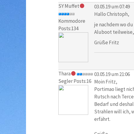
SY Muffet
03.05.19 um 07:49
Hallo Christoph,
Kommodore
je nachdem wo du 
Posts:134
Aluboot teilweise,
Grüße Fritz
Thara
03.05.19 um 21:06
Segler Posts:16
Moin Fritz,
Portimao liegt nic
Rutsch nach Tercei
Bedarf und deshal
Strahlen will ich,
erfährt.
Grüße