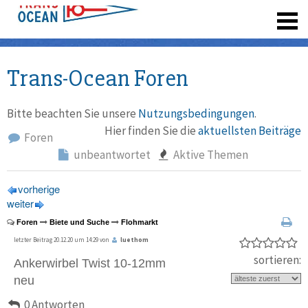
registrieren
Trans-Ocean Foren
Bitte beachten Sie unsere
Nutzungsbedingungen
.
Hier finden Sie die
aktuellsten Beiträge
Foren
unbeantwortet
Aktive Themen
vorherige
weiter
Foren
Biete und Suche
Flohmarkt
letzter Beitrag 20.12.20 um 14:29 von
luethom
sortieren:
Ankerwirbel Twist 10-12mm
neu
0 Antworten