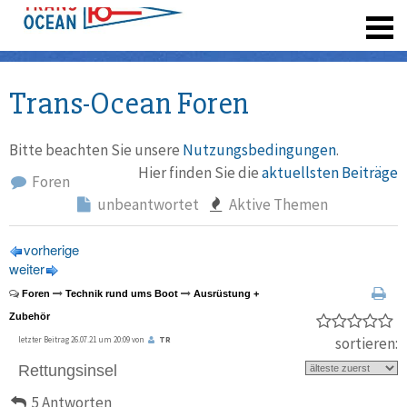
registrieren
Trans-Ocean Foren
Bitte beachten Sie unsere
Nutzungsbedingungen
.
Hier finden Sie die
aktuellsten Beiträge
Foren
unbeantwortet
Aktive Themen
vorherige
weiter
Foren
Technik rund ums Boot
Ausrüstung +
Zubehör
sortieren:
letzter Beitrag 26.07.21 um 20:09 von
TR
Rettungsinsel
5 Antworten