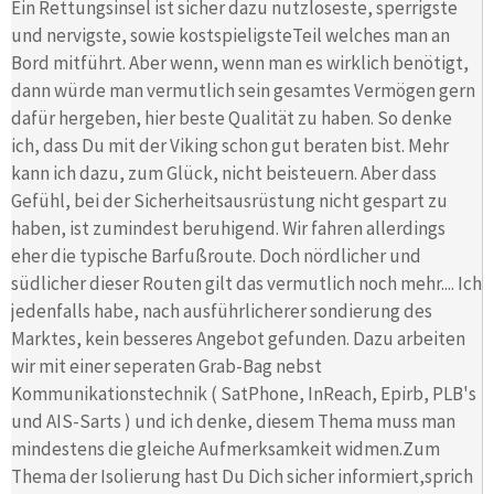
Ein Rettungsinsel ist sicher dazu nutzloseste, sperrigste
und nervigste, sowie kostspieligsteTeil welches man an
Bord mitführt. Aber wenn, wenn man es wirklich benötigt,
dann würde man vermutlich sein gesamtes Vermögen gern
dafür hergeben, hier beste Qualität zu haben. So denke
ich, dass Du mit der Viking schon gut beraten bist. Mehr
kann ich dazu, zum Glück, nicht beisteuern. Aber dass
Gefühl, bei der Sicherheitsausrüstung nicht gespart zu
haben, ist zumindest beruhigend. Wir fahren allerdings
eher die typische Barfußroute. Doch nördlicher und
südlicher dieser Routen gilt das vermutlich noch mehr.... Ich
jedenfalls habe, nach ausführlicherer sondierung des
Marktes, kein besseres Angebot gefunden. Dazu arbeiten
wir mit einer seperaten Grab-Bag nebst
Kommunikationstechnik ( SatPhone, InReach, Epirb, PLB's
und AIS-Sarts ) und ich denke, diesem Thema muss man
mindestens die gleiche Aufmerksamkeit widmen.Zum
Thema der Isolierung hast Du Dich sicher informiert,sprich