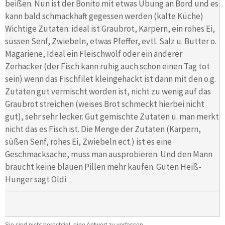
beißen. Nun ist der Bonito mit etwas Übung an Bord und es
kann bald schmackhaft gegessen werden (kalte Küche)
Wichtige Zutaten: ideal ist Graubrot, Karpern, ein rohes Ei,
süssen Senf, Zwiebeln, etwas Pfeffer, evtl. Salz u. Butter o.
Magariene, Ideal ein Fleischwolf oder ein anderer
Zerhacker (der Fisch kann ruhig auch schon einen Tag tot
sein) wenn das Fischfilet kleingehackt ist dann mit den o.g.
Zutaten gut vermischt worden ist, nicht zu wenig auf das
Graubrot streichen (weises Brot schmeckt hierbei nicht
gut), sehr sehr lecker. Gut gemischte Zutaten u. man merkt
nicht das es Fisch ist. Die Menge der Zutaten (Karpern,
süßen Senf, rohes Ei, Zwiebeln ect.) ist es eine
Geschmacksache, muss man ausprobieren. Und den Mann
braucht keine blauen Pillen mehr kaufen. Guten Heiß-
Hunger sagt Oldi