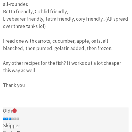
all-rounder.
Betta friendly, Cichlid friendly,
Livebearer friendly, tetra friendly, cory friendly...(All spread
over three tanks lol)
I read one with carrots, cucumber, apple, oats, all
blanched, then pureed, gelatin added, then frozen.
Any other recipes for the fish? It works out a lot cheaper
this way as well
Thank you
Oldi
Skipper