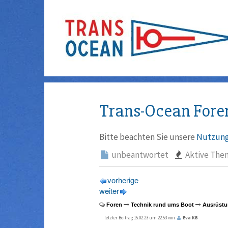
Trans-Ocean Fore
Bitte beachten Sie unsere
Nutzung
unbeantwortet
Aktive The
vorherige
weiter
Foren
Technik rund ums Boot
Ausrüstu
letzter Beitrag 15.02.23 um 22:53 von
Eva KB