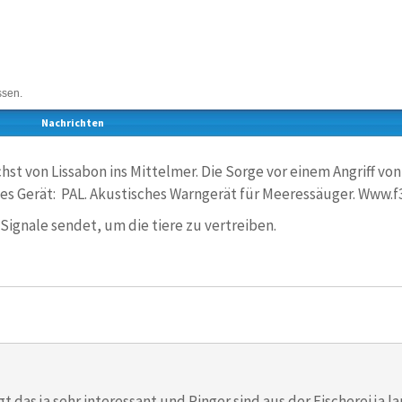
ssen.
Nachrichten
st von Lissabon ins Mittelmer. Die Sorge vor einem Angriff von 
es Gerät: PAL. Akustisches Warngerät für Meeressäuger. Www.
 Signale sendet, um die tiere zu vertreiben.
gt das ja sehr interessant und Pinger sind aus der Fischerei j