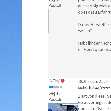
Posts:9
auch erfolgreich e
ob es dazu Erfahru
Da der Hersteller 
wissen?
Habt ihr denn scho
ein Gerät quasi te
INTI🌞
18.01.22 um 21:24
siehe:
http://www.
Segler
Zitat von dieser S
Posts:6
Gerät verringert d
durch das Ostsee l