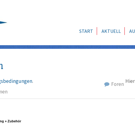
START
AKTUELL
AU
n
sbedingungen
.
Hier
Foren
men
ng + Zubehör