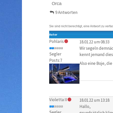
Orca
9 Antworten
Sie sind nicht berechtigt, eine Antwort zu verfa
Autor
Pohlaris
18.01.22 um 08:33
Wir segeln demnäch
Segler
kennt jemand dies
Posts:7
Also eine Boje, die
Violetta II
18.01.22 um 13:18
Hallo,
Segler
grundsätzlich klin