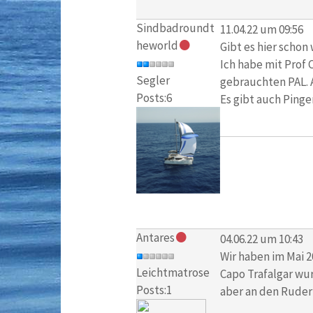
Sindbadroundt
11.04.22 um 09:56
heworld
Gibt es hier schon
Ich habe mit Prof 
Segler
gebrauchten PAL. A
Posts:6
Es gibt auch Pinge
Antares
04.06.22 um 10:43
Wir haben im Mai 2
Leichtmatrose
Capo Trafalgar wur
Posts:1
aber an den Ruder