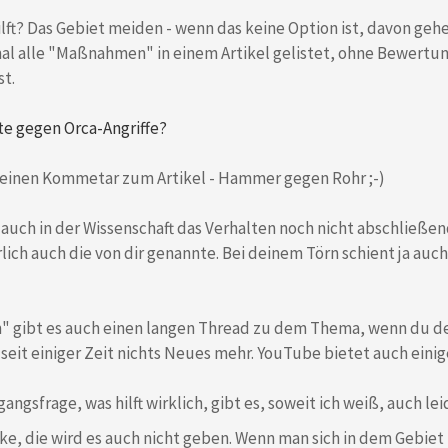
ilft? Das Gebiet meiden - wenn das keine Option ist, davon geh
l alle "Maßnahmen" in einem Artikel gelistet, ohne Bewertung -
st.
e gegen Orca-Angriffe?
einen Kommetar zum Artikel - Hammer gegen Rohr ;-)
 auch in der Wissenschaft das Verhalten noch nicht abschließend
rlich auch die von dir genannte. Bei deinem Törn schient ja au
 gibt es auch einen langen Thread zu dem Thema, wenn du den
seit einiger Zeit nichts Neues mehr. YouTube bietet auch einig
angsfrage, was hilft wirklich, gibt es, soweit ich weiß, auch le
ke, die wird es auch nicht geben. Wenn man sich in dem Gebiet