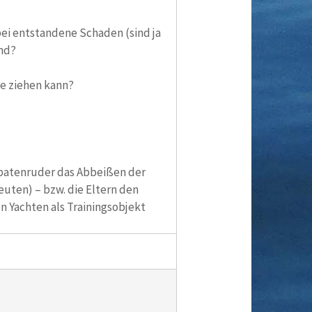
bei entstandene Schaden (sind ja
nd?
se ziehen kann?
 Spatenruder das Abbeißen der
euten) – bzw. die Eltern den
n Yachten als Trainingsobjekt