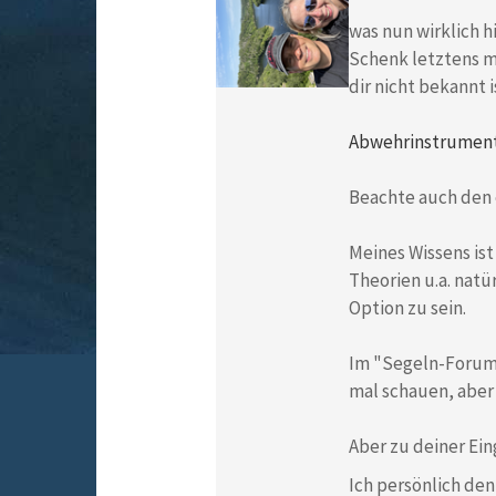
was nun wirklich h
Schenk letztens ma
dir nicht bekannt i
Abwehrinstrument
Beachte auch den 
Meines Wissens ist
Theorien u.a. natü
Option zu sein.
Im "Segeln-Forum"
mal schauen, aber 
Aber zu deiner Eing
Ich persönlich den