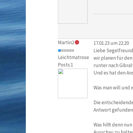
Martin2
17.01.23 um 22:20
Liebe Segelfreun
Leichtmatrose
wir planen für den
Posts:1
runter nach Gibralt
Und es hat den Ans
Was man will und w
Die entscheidende
Antwort gefunden 
Was hilft denn nun
Ausschau zu halte