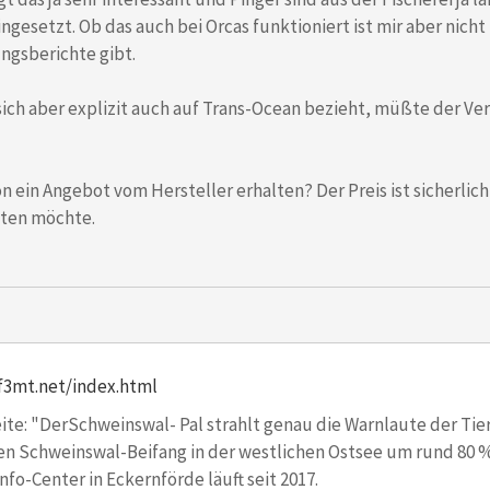
ingesetzt. Ob das auch bei Orcas funktioniert ist mir aber nich
ngsberichte gibt.
sich aber explizit auch auf Trans-Ocean bezieht, müßte der Ve
n ein Angebot vom Hersteller erhalten? Der Preis ist sicherli
sten möchte.
f3mt.net/index.html
eite: "DerSchweinswal- Pal strahlt genau die Warnlaute der Tiere
en Schweinswal-Beifang in der westlichen Ostsee um rund 80 % 
nfo-Center in Eckernförde läuft seit 2017.