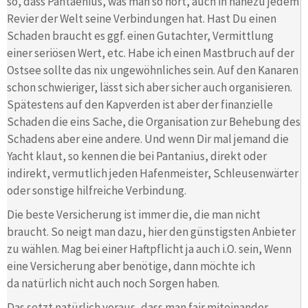
so, dass Pantaenius, was man so hört, auch in nahezu jedem
Revier der Welt seine Verbindungen hat. Hast Du einen
Schaden braucht es ggf. einen Gutachter, Vermittlung
einer seriösen Wert, etc. Habe ich einen Mastbruch auf der
Ostsee sollte das nix ungewöhnliches sein. Auf den Kanaren
schon schwieriger, lässt sich aber sicher auch organisieren.
Spätestens auf den Kapverden ist aber der finanzielle
Schaden die eins Sache, die Organisation zur Behebung des
Schadens aber eine andere. Und wenn Dir mal jemand die
Yacht klaut, so kennen die bei Pantanius, direkt oder
indirekt, vermutlich jeden Hafenmeister, Schleusenwärter
oder sonstige hilfreiche Verbindung.
Die beste Versicherung ist immer die, die man nicht
braucht. So neigt man dazu, hier den günstigsten Anbieter
zu wählen. Mag bei einer Haftpflicht ja auch i.O. sein, Wenn
eine Versicherung aber benötige, dann möchte ich
da natürlich nicht auch noch Sorgen haben.
Das setzt natürlich voraus, dass man fair miteinander