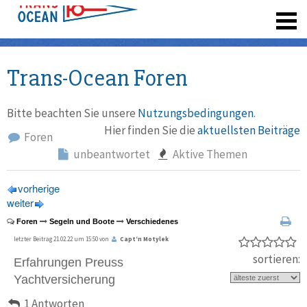
registrieren
Trans-Ocean Foren
Bitte beachten Sie unsere
Nutzungsbedingungen
.
Hier finden Sie die
aktuellsten Beiträge
Foren
unbeantwortet
Aktive Themen
vorherige
weiter
Foren
Segeln und Boote
Verschiedenes
letzter Beitrag 21.02.22 um 15:50 von
Capt‘n Motylek
sortieren:
Erfahrungen Preuss
Yachtversicherung
1 Antworten