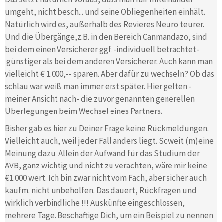
umgeht, nicht besch... und seine Obliegenheiten einhält.
Natürlich wird es, außerhalb des Revieres Neuro teurer.
Und die Übergänge,z.B. in den Bereich Canmandazo, sind
bei dem einen Versicherer ggf. -individuell betrachtet-
günstiger als bei dem anderen Versicherer. Auch kann man
vielleicht € 1.000,-- sparen. Aber dafür zu wechseln? Ob das
schlau war weiß man immer erst später. Hier gelten -
meiner Ansicht nach- die zuvor genannten generellen
Überlegungen beim Wechsel eines Partners.
Bisher gab es hier zu Deiner Frage keine Rückmeldungen.
Vielleicht auch, weil jeder Fall anders liegt. Soweit (m)eine
Meinung dazu. Allein der Aufwand für das Studium der
AVB, ganz wichtig und nicht zu verachten, wäre mir keine
€1.000 wert. Ich bin zwar nicht vom Fach, aber sicher auch
kaufm. nicht unbeholfen. Das dauert, Rückfragen und
wirklich verbindliche !!! Auskünfte eingeschlossen,
mehrere Tage. Beschäftige Dich, um ein Beispiel zu nennen