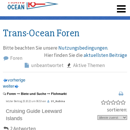
registrieren
Trans-Ocean Foren
Bitte beachten Sie unsere
Nutzungsbedingungen
.
Hier finden Sie die
aktuellsten Beiträge
Foren
unbeantwortet
Aktive Themen
vorherige
weiter
Foren
Biete und Suche
Flohmarkt
letzter Beitrag 25.10.22 um 06:53 von
SY_Rubina
sortieren:
Cruising Guide Leeward
Islands
2 Antworten