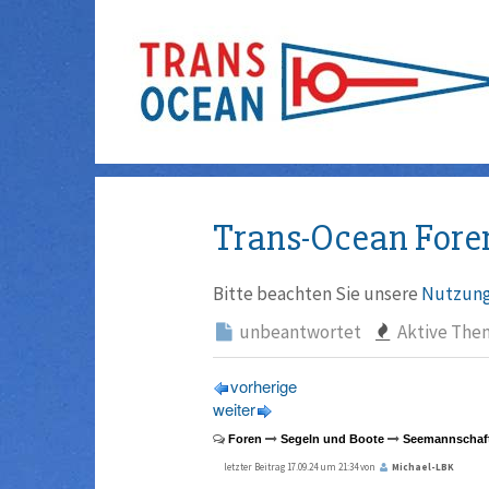
Trans-Ocean Fore
Bitte beachten Sie unsere
Nutzung
unbeantwortet
Aktive The
vorherige
weiter
Foren
Segeln und Boote
Seemannschaf
letzter Beitrag 17.09.24 um 21:34 von
Michael-LBK