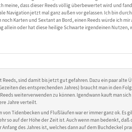
ch meine, dass dieser Reeds völlig überbewertet wird und fand
ale Navigation jetzt mal ganz außen vor gelassen. Ich bin dur
 noch Karten und Sextant an Bord, einen Reeds würde ich mir a
 allein oder hat diese heilige Schwarte irgendeinen Nutzen, 
 Reeds, sind damit bis jetzt gut gefahren. Dazu ein paar alte 
Gezeiten des entsprechenden Jahres) braucht man in den Folge
Reeds weiterverwenden zu können. Igendwann kauft man sich 
e Jahre verteilt.
 von Tidenbecken und Flußläufen war er immer ganz ok. Es gib
hr so auf der Höhe der Zeit ist. Auch wenn man bedenkt, daß 
or Anfang des Jahres ist, welches dann auf dem Buchdeckel pran