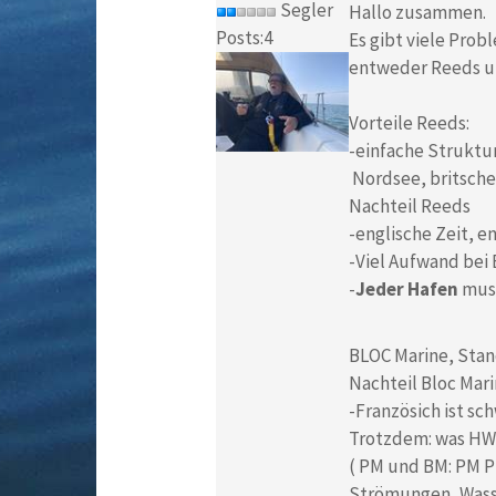
Segler
Hallo zusammen.
Posts:4
Es gibt viele Pro
entweder Reeds u
Vorteile Reeds:
-einfache Struktur
Nordsee, britsche 
Nachteil Reeds
-englische Zeit, e
-Viel Aufwand bei 
-
Jeder Hafen
muss
BLOC Marine, Stand
Nachteil Bloc Mari
-Französich ist sc
Trotzdem: was HW u
( PM und BM: PM P
Strömungen, Wasse