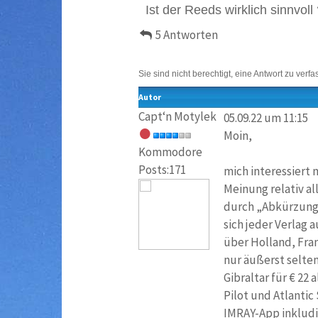
Ist der Reeds wirklich sinnvoll 
5 Antworten
Sie sind nicht berechtigt, eine Antwort zu verfa
Autor
Capt‘n Motylek
05.09.22 um 11:15
Moin,
Kommodore
Posts:171
mich interessiert 
Meinung relativ al
durch „Abkürzunge
sich jeder Verlag 
über Holland, Fran
nur äußerst selte
Gibraltar für € 22 
Pilot und Atlantic
IMRAY-App inkludie