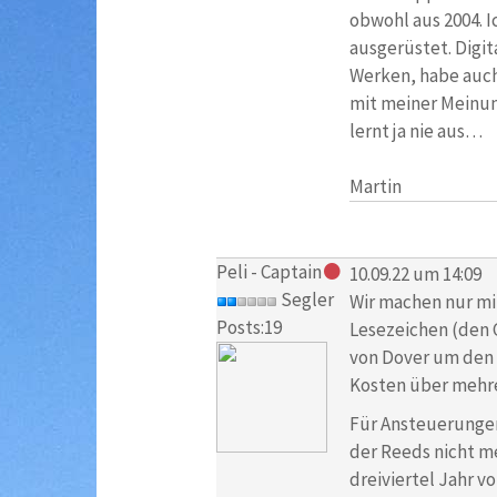
obwohl aus 2004. I
ausgerüstet. Digit
Werken, habe auch
mit meiner Meinung
lernt ja nie aus…
Martin
Peli - Captain
10.09.22 um 14:09
Segler
Wir machen nur mit
Posts:19
Lesezeichen (den 
von Dover um den 
Kosten über mehrer
Für Ansteuerungen
der Reeds nicht me
dreiviertel Jahr v