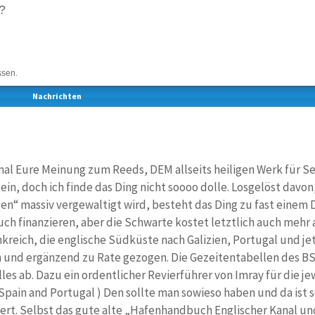
?
ssen.
Nachrichten
mal Eure Meinung zum Reeds, DEM allseits heiligen Werk für Se
lein, doch ich finde das Ding nicht soooo dolle. Losgelöst davon
n“ massiv vergewaltigt wird, besteht das Ding zu fast einem 
auch finanzieren, aber die Schwarte kostet letztlich auch mehr a
kreich, die englische Südküste nach Galizien, Portugal und jet
n und ergänzend zu Rate gezogen. Die Gezeitentabellen des BS
alles ab. Dazu ein ordentlicher Revierführer von Imray für die j
 Spain and Portugal ) Den sollte man sowieso haben und da ist s
rt. Selbst das gute alte „Hafenhandbuch Englischer Kanal und 