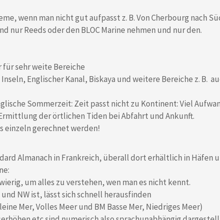
bleme, wenn man nicht gut aufpasst z. B. Von Cherbourg nach S
nd nur Reeds oder den BLOC Marine nehmen und nur den.
 für sehr weite Bereiche
Inseln, Englischer Kanal, Biskaya und weitere Bereiche z. B. a
nglische Sommerzeit: Zeit passt nicht zu Kontinent: Viel Aufw
Ermittlung der örtlichen Tiden bei Abfahrt und Ankunft.
 einzeln gerechnet werden!
ard Almanach in Frankreich, überall dort erhältlich in Häfen 
ne:
hwierig, um alles zu verstehen, wen man es nicht kennt.
nd NW ist, lässt sich schnell herausfinden
leine Mer, Volles Meer und BM Basse Mer, Niedriges Meer)
rhöhen etc sind numerisch also sprachunabhängig dargestell