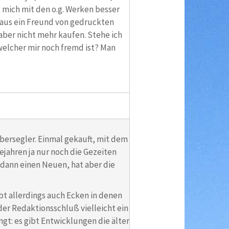
 mich mit den o.g. Werken besser
chaus ein Freund von gedruckten
ber nicht mehr kaufen. Stehe ich
welcher mir noch fremd ist? Man
Übersegler. Einmal gekauft, mit dem
jahren ja nur noch die Gezeiten
dann einen Neuen, hat aber die
t allerdings auch Ecken in denen
der Redaktionsschluß vielleicht ein
gt: es gibt Entwicklungen die älter