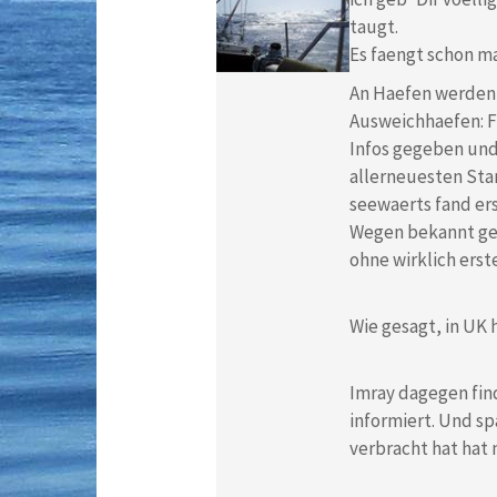
taugt.
Es faengt schon mal
An Haefen werden 
Ausweichhaefen: F
Infos gegeben und
allerneuesten Stan
seewaerts fand ers
Wegen bekannt geg
ohne wirklich erst
Wie gesagt, in UK 
Imray dagegen fin
informiert. Und sp
verbracht hat hat