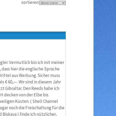
sortieren:
gler. Vermutlich bin ich mit meiner
, dass hier die englische Sprache
Drittel aus Werbung. Sicher muss
ls € 60,—. Wir sind in diesem Jahr
zt Gibraltar. Den Reeds habe ich
H decken von der Elbe bis
eweiligen Küsten. ( Shell Channel
ogar noch die Freischaltung für die
Biskaya ) finde ich nützlicher,