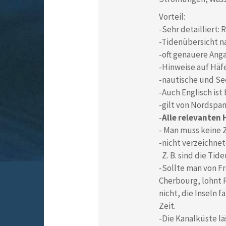
Vorteil:
-Sehr detailliert
-Tidenübersicht na
-oft genauere Anga
-Hinweise auf Häf
-nautische und Se
-Auch Englisch is
-gilt von Nordspa
-
Alle relevanten
- Man muss keine Z
-nicht verzeichnet
Z. B. sind die Tid
-Sollte man von Fr
Cherbourg, lohnt
nicht, die Inseln 
Zeit.
-Die Kanalküste lä