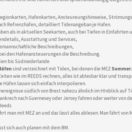
: Regionkarten, Hafenkarten, Ansteureungshinweise, Strömungs
ch Refrenzhäfen, detailliert Tidenangeban je Hafen.
ben als in aktuellen Seekarten, auch bei Tiefen in Einfahrten 
endetails, Ausstattung und Services,
emannschaftliche Beschreibungen,
t bei den Hafenansteuerungen die Beschreibung.
nien bis Südniederlande
 Häfen
sind verzeichnet mit Tiden, bei denen die MEZ
Sommerz
eiten wie im REEDS rechnen, alles ist ablesbar klar und transp
e Häfen lassen sich einfach interpolieren.
enereignisse südlich von Brest nahezu ähnlich im HInblick auf 
ankrech nach Guernesey oder Jersey fahren oder weiter von de
 Reeds
fährt man mit MEZ an und das lässt alles ablesen. Man fährt vo
sst sich auch planen mit dem BM.