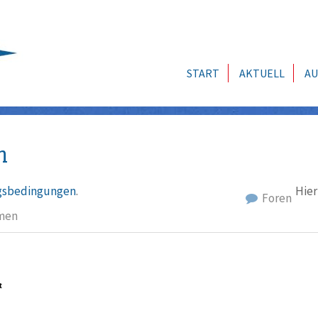
START
AKTUELL
AU
n
sbedingungen
.
Hier
Foren
men
t