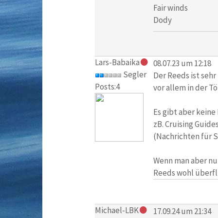
Fair winds
Dody
Lars-Babaika
08.07.23 um 12:18
Segler
Der Reeds ist sehr
Posts:4
vor allem in der T
Es gibt aber keine
zB. Cruising Guide
(Nachrichten für S
Wenn man aber nur 
Reeds wohl überflü
Michael-LBK
17.09.24 um 21:34