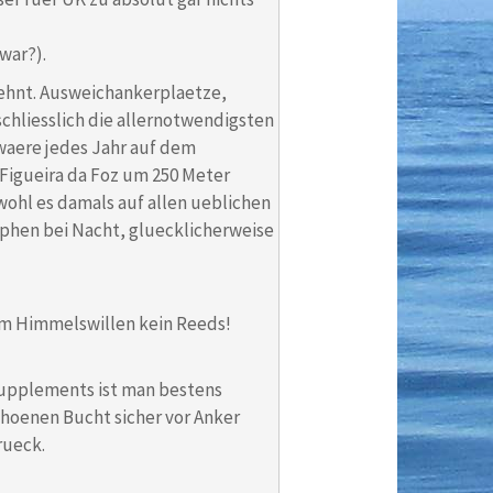
(war?).
ehnt. Ausweichankerplaetze,
hliesslich die allernotwendigsten
waere jedes Jahr auf dem
 Figueira da Foz um 250 Meter
wohl es damals auf allen ueblichen
phen bei Nacht, gluecklicherweise
 um Himmelswillen kein Reeds!
Supplements ist man bestens
choenen Bucht sicher vor Anker
rueck.