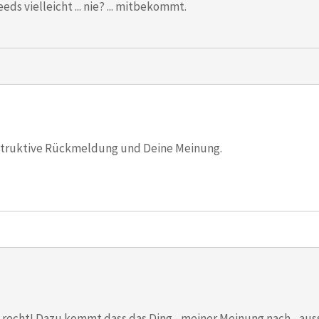
eds vielleicht ... nie? ... mitbekommt.
struktive Rückmeldung und Deine Meinung.
ig recht! Dazu kommt dass das Ding - meiner Meinung nach - aus