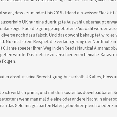
 so an, dass - zumindest bis 2018 - Irland ein weisser Fleck ist 
ausserhalb UK nur eine duerftigste Auswahl ueberhaupt erwa
ehlanzeige. Fuer die geringe angebotene Auswahl werden aussc
 diverse noch dazu falsch. Und das obwohl behauptet wird es 
d. Nur mal so ein Beispiel: die verlaengerung der Nordmole in
t 6 Jahre spaeter ihren Weg in den Reeds Nautical Almanac ob
eben wurde. Das fuehrte zu verschiedenen beinahe-Katastro
e Folgen.
hat er absolut seine Berechtigung. Ausserhalb UK alles, bloss
de ich wirklich prima, und mit den kostenlos downloadbaren 
aetestens wenn man mal die eine oder andere Nacht in einer s
 man das Geld mit gesparten Hafengebuehren gleich wieder zu