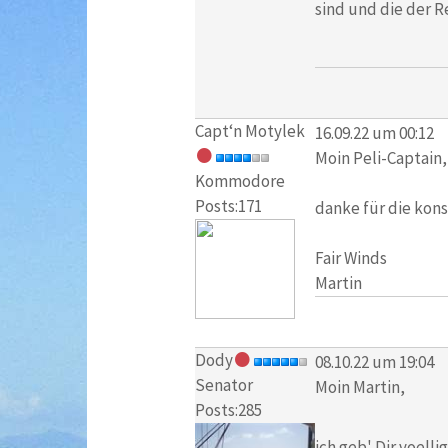
sind und die der Re
Capt‘n Motylek
16.09.22 um 00:12
Moin Peli-Captain,
Kommodore
Posts:171
danke für die kon
Fair Winds
Martin
Dody
08.10.22 um 19:04
Senator
Moin Martin,
Posts:285
ich geb' Dir voell