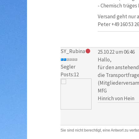
- Chemisch träges 
Versand geht nur a
Peter +49 160 53 26
SY_Rubina
25.10.22 um 06:46
Hallo,
Segler
für den anstehende
Posts:12
die Transportfrag
(Mitgliederversa
MfG
Hinrich von Hein
Sie sind nicht berechtigt, eine Antwort zu verfa