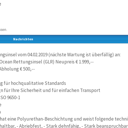
e
ssen.
Nachrichten
gsinsel vom 04.02.2019 (nächste Wartung ist überfällig) an:
Ocean Rettungsinsel (GLR) Neupreis € 1.999,--
Abholung € 500,--
ng für hochqualitative Standards
gn für Ihre Sicherheit und für einfachen Transport
 ISO 9650-1
e
n
 hat eine Polyurethan-Beschichtung und weist folgende techni
 haltbar, - Abriebfest, - Stark dehnfähig, - Stark beanspruchbar