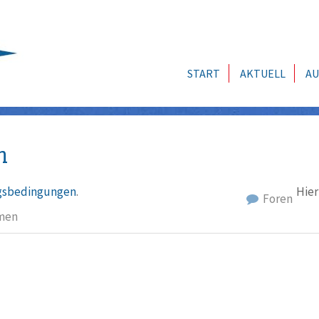
START
AKTUELL
AU
n
sbedingungen
.
Hier
Foren
men