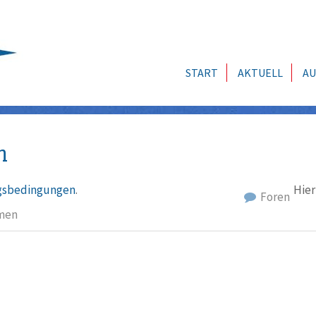
START
AKTUELL
AU
n
sbedingungen
.
Hier
Foren
men