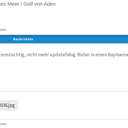
es Meer / Golf von Aden
ssen.
Nachrichten
ktionstüchtig, nicht mehr updatefähig. Bisher in einen Raymarine
336.jpg
ssen.