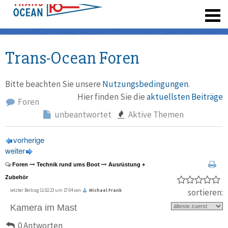
registrieren
Trans-Ocean Foren
Bitte beachten Sie unsere
Nutzungsbedingungen
.
Hier finden Sie die
aktuellsten Beiträge
Foren
unbeantwortet
Aktive Themen
vorherige
weiter
Foren
Technik rund ums Boot
Ausrüstung +
Zubehör
sortieren:
letzter Beitrag 11.02.23 um 17:04 von
Michael Frank
Kamera im Mast
0 Antworten