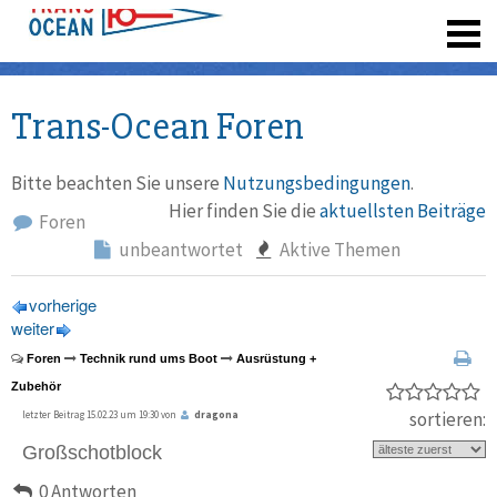
registrieren
Trans-Ocean Foren
Bitte beachten Sie unsere
Nutzungsbedingungen
.
Hier finden Sie die
aktuellsten Beiträge
Foren
unbeantwortet
Aktive Themen
vorherige
weiter
Foren
Technik rund ums Boot
Ausrüstung +
Zubehör
sortieren:
letzter Beitrag 15.02.23 um 19:30 von
dragona
Großschotblock
0 Antworten