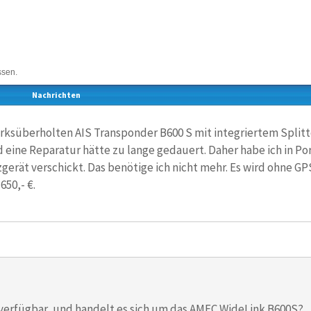
ssen.
Nachrichten
ksüberholten AIS Transponder B600 S mit integriertem Splitter
d eine Reparatur hätte zu lange gedauert. Daher habe ich in Po
zgerät verschickt. Das benötige ich nicht mehr. Es wird ohne GP
650,- €.
h verfügbar, und handelt es sich um das AMEC WideLink B600S?