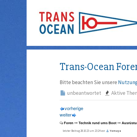
Trans-Ocean Fore
Bitte beachten Sie unsere
Nutzung
unbeantwortet
Aktive The
vorherige
weiter
Foren
Technik rund ums Boot
Ausrüstu
letzter Beitrag 28.10.23 um 23:24 von
Yemaya