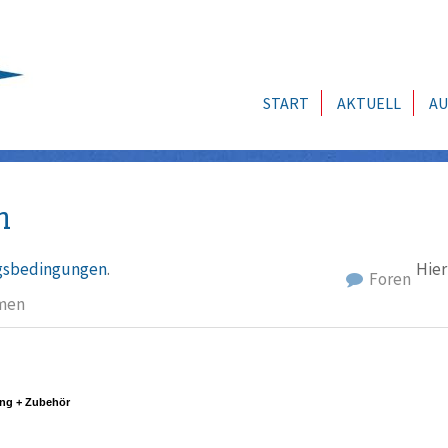
START
AKTUELL
AU
n
sbedingungen
.
Hier
Foren
men
ng + Zubehör