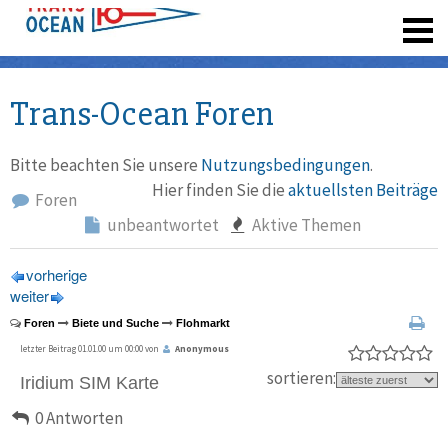
registrieren
Trans-Ocean Foren
Bitte beachten Sie unsere
Nutzungsbedingungen
.
Hier finden Sie die
aktuellsten Beiträge
Foren
unbeantwortet
Aktive Themen
vorherige
weiter
Foren
Biete und Suche
Flohmarkt
letzter Beitrag 01.01.00 um 00:00 von
Anonymous
sortieren:
Iridium SIM Karte
0 Antworten