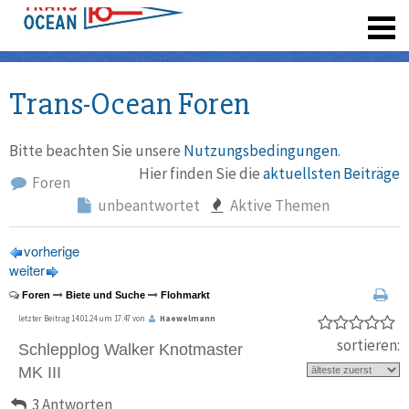
registrieren
Trans-Ocean Foren
Bitte beachten Sie unsere
Nutzungsbedingungen
.
Hier finden Sie die
aktuellsten Beiträge
Foren
unbeantwortet
Aktive Themen
vorherige
weiter
Foren
Biete und Suche
Flohmarkt
letzter Beitrag 14.01.24 um 17:47 von
Haewelmann
sortieren:
Schlepplog Walker Knotmaster
MK III
3 Antworten