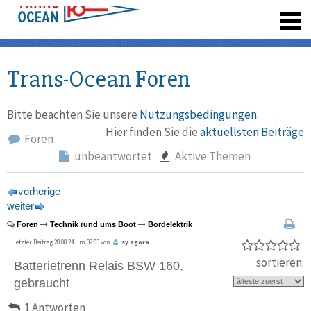
registrieren
Trans-Ocean Foren
Bitte beachten Sie unsere
Nutzungsbedingungen
.
Hier finden Sie die
aktuellsten Beiträge
Foren
unbeantwortet
Aktive Themen
vorherige
weiter
Foren
Technik rund ums Boot
Bordelektrik
letzter Beitrag 28.08.24 um 09:03 von
sy agora
sortieren:
Batterietrenn Relais BSW 160,
gebraucht
1 Antworten