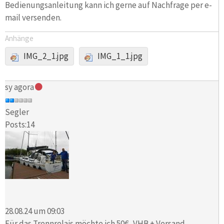
Bedienungsanleitung kann ich gerne auf Nachfrage per e-
mail versenden.
Anhänge
IMG_2_1.jpg
IMG_1_1.jpg
sy agora
Segler
Posts:14
28.08.24 um 09:03
Für das Trennrelais möchte ich 50€, VHB + Versand