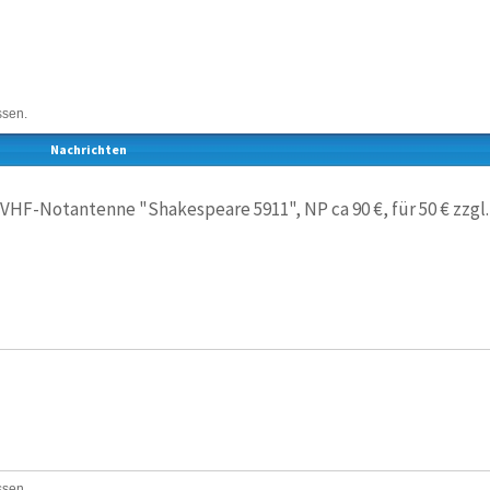
ssen.
Nachrichten
VHF-Notantenne "Shakespeare 5911", NP ca 90 €, für 50 € zzgl.
ssen.