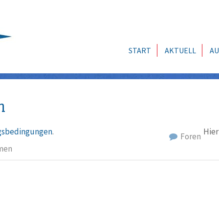
START
AKTUELL
AU
n
sbedingungen
.
Hier
Foren
men