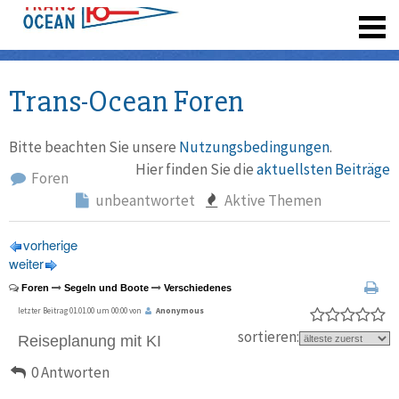
registrieren
Trans-Ocean Foren
Bitte beachten Sie unsere
Nutzungsbedingungen
.
Hier finden Sie die
aktuellsten Beiträge
Foren
unbeantwortet
Aktive Themen
vorherige
weiter
Foren
Segeln und Boote
Verschiedenes
letzter Beitrag 01.01.00 um 00:00 von
Anonymous
sortieren:
Reiseplanung mit KI
0 Antworten