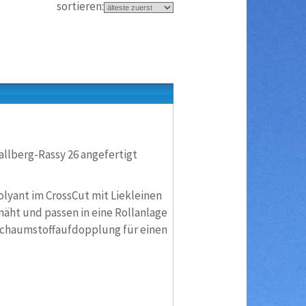
sortieren:
allberg-Rassy 26 angefertigt
lyant im CrossCut mit Liekleinen
näht und passen in eine Rollanlage
, Schaumstoffaufdopplung für einen