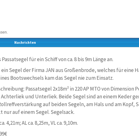
ssen.
Nachrichten
 Passatsegel für ein Schiff von ca. 8 bis 9m Länge an.
 ein Segel der Firma JAN aus Großenbrode, welches für eine H
ines Bootswechsels kam das Segel nie zum Einsatz.
schreibung: Passatsegel 2x18m² in 220 AP MTO von Dimension Po
 Achterliek und Unterliek. Beide Segel sind an einem Keder ge
. Rollreffverstärkung auf beiden Segeln, am Hals und am Kopf
t nur auf einem Segel. Segelsack.
. 4,21m; AL ca. 8,25m, VL ca. 9,10m.
999€