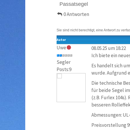
Passatsegel
0 Antworten
Sie sind nicht berechtigt, eine Antwort zu verfa
Autor
Uwe
08.05.25 um 18:22
Ich biete ein neues
Segler
Es handelt sich um
Posts:9
wurde. Aufgrund e
Die technische Be
für beide Segel im
(z.B. Furlex 104s)
besseren Rolleffek
Abmessungen: UL ca
Preisvorstellung 