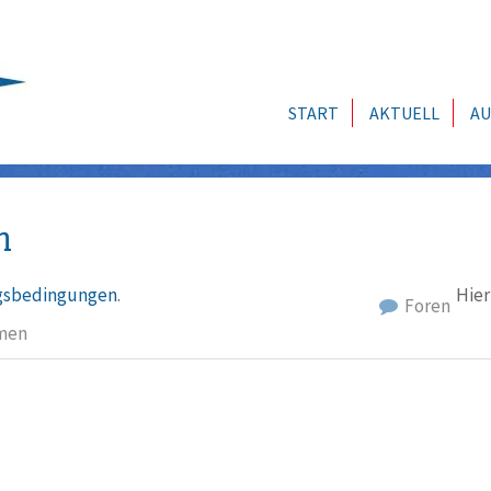
START
AKTUELL
AU
n
sbedingungen
.
Hier
Foren
men