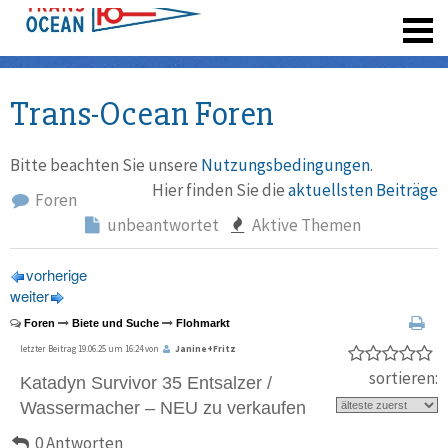
registrieren
Trans-Ocean Foren
Bitte beachten Sie unsere
Nutzungsbedingungen
.
Hier finden Sie die
aktuellsten Beiträge
Foren
unbeantwortet
Aktive Themen
vorherige
weiter
Foren
Biete und Suche
Flohmarkt
letzter Beitrag 19.06.25 um 16:24 von
Janine+Fritz
sortieren:
Katadyn Survivor 35 Entsalzer /
Wassermacher – NEU zu verkaufen
0 Antworten