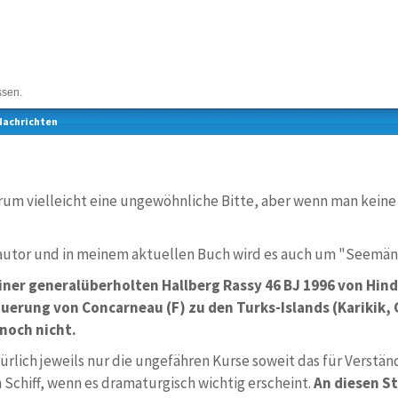
ssen.
Nachrichten
orum vielleicht eine ungewöhnliche Bitte, aber wenn man keine
nautor und in meinem aktuellen Buch wird es auch um "Seemän
ner generalüberholten Hallberg Rassy 46 BJ 1996 von Hin
uerung von Concarneau (F) zu den Turks-Islands (Karikik, 
 noch nicht.
ürlich jeweils nur die ungefähren Kurse soweit das für Verständ
 Schiff, wenn es dramaturgisch wichtig erscheint.
An diesen St