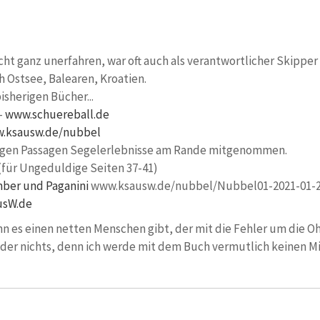
nicht ganz unerfahren, war oft auch als verantwortlicher Skippe
h Ostsee, Balearen, Kroatien.
isherigen Bücher...
-
www.schuereball.de
.ksausw.de/nubbel
einigen Passagen Segelerlebnisse am Rande mitgenommen.
(für Ungeduldige Seiten 37-41)
ber und Paganini
www.ksausw.de/nubbel/Nubbel01-2021-01-
sW.de
n es einen netten Menschen gibt, der mit die Fehler um die Oh
ider nichts, denn ich werde mit dem Buch vermutlich keinen Mi