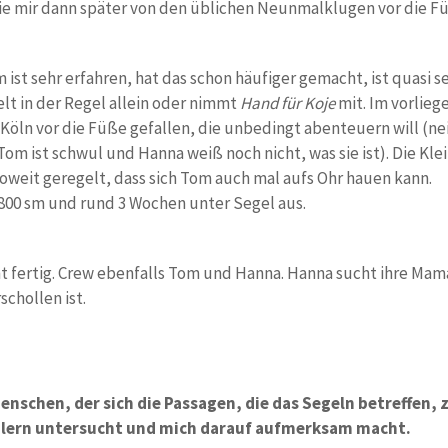
die mir dann später von den üblichen Neunmalklugen vor die 
ist sehr erfahren, hat das schon häufiger gemacht, ist quasi se
elt in der Regel allein oder nimmt
Hand für Koje
mit. Im vorliege
 Köln vor die Füße gefallen, die unbedingt abenteuern will (nei
m ist schwul und Hanna weiß noch nicht, was sie ist). Die Klein
soweit geregelt, dass sich Tom auch mal aufs Ohr hauen kann.
.800 sm und rund 3 Wochen unter Segel aus.
t fertig. Crew ebenfalls Tom und Hanna. Hanna sucht ihre Mama,
schollen ist.
enschen, der sich die Passagen, die das Segeln betreffen,
lern untersucht und mich darauf aufmerksam macht.