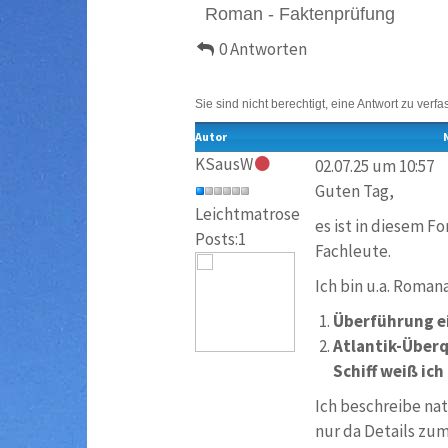
Roman - Faktenprüfung
0 Antworten
Sie sind nicht berechtigt, eine Antwort zu verfa
Autor
KSausW
02.07.25 um 10:57
Guten Tag,
Leichtmatrose
es ist in diesem F
Posts:1
Fachleute.
Ich bin u.a. Roma
Überführung ei
Atlantik-Überq
Schiff weiß ich
Ich beschreibe nat
nur da Details zum