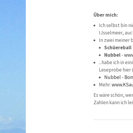
Über mich:
Ich selbst bin 
IJsselmeer, auc
In zwei meiner b
Schüereball
Nubbel
-
www
...habe ich in 
Leseprobe hier 
Nubbel - Bom
Mehr:
www.KSau
Es wäre schön, wen
Zahlen kann ich le