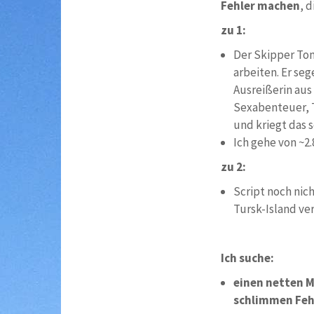
Fehler machen
, 
zu 1:
Der Skipper Tom 
arbeiten. Er seg
Ausreißerin aus
Sexabenteuer, To
und kriegt das 
Ich gehe von ~2
zu 2:
Script noch nich
Tursk-Island ver
Ich suche:
einen netten M
schlimmen Feh