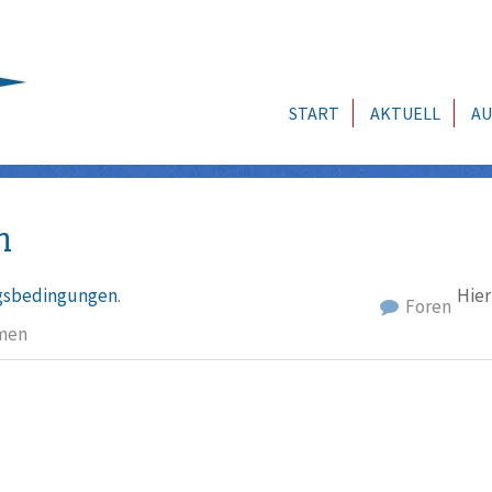
START
AKTUELL
AU
n
sbedingungen
.
Hier
Foren
men