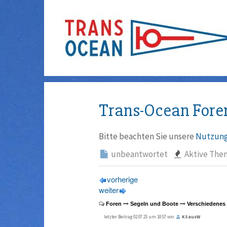
Trans-Ocean Fore
Bitte beachten Sie unsere
Nutzung
unbeantwortet
Aktive The
vorherige
weiter
Foren
Segeln und Boote
Verschiedenes
letzter Beitrag 02.07.25 um 10:57 von
KSausW