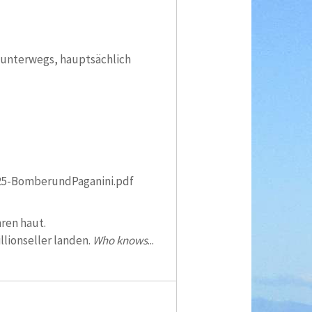
r unterwegs, hauptsächlich
25-BomberundPaganini.pdf
ren haut.
llionseller landen.
Who knows
...