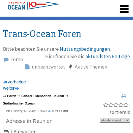
registrieren
Trans-Ocean Foren
Bitte beachten Sie unsere
Nutzungsbedingungen
.
Hier finden Sie die
aktuellsten Beiträge
Foren
unbeantwortet
Aktive Themen
vorherige
weiter
Foren
Länder - Menschen - Kultur
Südindischer Ozean
sortieren:
letzter Beitrag 16.11.25 um 17:58 von
Alfred SYMB
Adresse in Réunion
1 Antworten