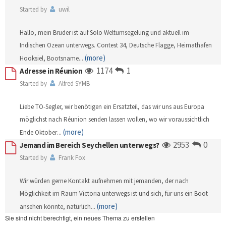
Started by
uwil
Hallo, mein Bruder ist auf Solo Weltumsegelung und aktuell im
Indischen Ozean unterwegs. Contest 34, Deutsche Flagge, Heimathafen
(more)
Hooksiel, Bootsname
...
1174
1
Adresse in Réunion
Started by
Alfred SYMB
Liebe TO-Segler, wir benötigen ein Ersatzteil, das wir uns aus Europa
möglichst nach Réunion senden lassen wollen, wo wir voraussichtlich
(more)
Ende Oktober
...
2953
0
Jemand im Bereich Seychellen unterwegs?
Started by
Frank Fox
Wir würden gerne Kontakt aufnehmen mit jemanden, der nach
Möglichkeit im Raum Victoria unterwegs ist und sich, für uns ein Boot
(more)
ansehen könnte, natürlich
...
Sie sind nicht berechtigt, ein neues Thema zu erstellen