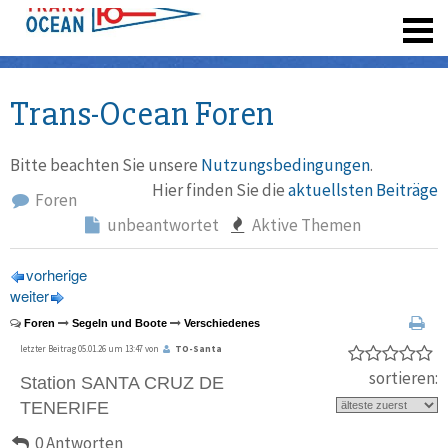
registrieren
Trans-Ocean Foren
Bitte beachten Sie unsere
Nutzungsbedingungen
.
Hier finden Sie die
aktuellsten Beiträge
Foren
unbeantwortet
Aktive Themen
vorherige
weiter
Foren
Segeln und Boote
Verschiedenes
letzter Beitrag 05.01.26 um 13:47 von
TO-Santa
sortieren:
Station SANTA CRUZ DE
TENERIFE
0 Antworten