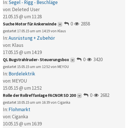
In:
Segel - Rigg - Beschläge
von:
Deleted User
21.05.15 @ um 11:28
0
2858
Suche Motor für Ankerwinde
gestartet 17.05.15 um um 14:19 von
Klaus
In:
Ausrüstung + Zubehör
von:
Klaus
17.05.15 @ um 14:19
0
3420
QL Bugstrahlruder- Steuerungsbox
gestartet 15.05.15 um um 12:52 von
MEYOU
In:
Bordelektrik
von:
MEYOU
15.05.15 @ um 12:52
0
2682
Rolle der Rollreffanlage FACNOR SD 200
gestartet 10.05.15 um um 16:39 von
Ciganka
In:
Flohmarkt
von:
Ciganka
10.05.15 @ um 16:39