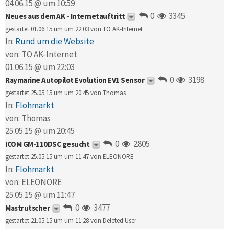
04.06.15 @ um 10:59
0
3345
Neues aus dem AK - Internetauftritt
gestartet 01.06.15 um um 22:03 von
TO AK-Internet
In:
Rund um die Website
von:
TO AK-Internet
01.06.15 @ um 22:03
0
3198
Raymarine Autopilot Evolution EV1 Sensor
gestartet 25.05.15 um um 20:45 von
Thomas
In:
Flohmarkt
von:
Thomas
25.05.15 @ um 20:45
0
2805
ICOM GM-110DSC gesucht
gestartet 25.05.15 um um 11:47 von
ELEONORE
In:
Flohmarkt
von:
ELEONORE
25.05.15 @ um 11:47
0
3477
Mastrutscher
gestartet 21.05.15 um um 11:28 von
Deleted User