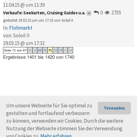
11.04.15 @ um 11:39
0
2755
Verkaufe: Seekarten, Cruising Guides u.a.
gestartet 29.03.15 um um 17:32 von
Soleil II
In:
Flohmarkt
von:
Soleil II
29.03.15 @ um 17:32
Seite 71 von 87
<<
<
69
70
71
72
73
>
>>
Ergebnisse 1401 bis 1420 von 1740
Um unsere Webseite für Sie optimal zu
Verstanden
gestalten und fortlaufend verbessern
© Trans-Ocean e.V. 2010-2026
Impressum
Kontakt
zu können, verwenden wir Cookies. Durch die weitere
Nutzungsbedingungen
Rechtliche Hinweise
Nutzung der Webseite stimmen Sie der Verwendung
von Cookies zu.
Mehr erfahren