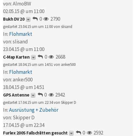
von:
AlmoBW
02.05.15 @ um 11:00
0
2790
Bukh DV 20
gestartet 23.04.15 um um 11:00 von
slisand
In:
Flohmarkt
von:
slisand
23.04.15 @ um 11:00
0
2668
C-Map Karten
gestartet 18.04.15 um um 14:51 von
anker500
In:
Flohmarkt
von:
anker500
18.04.15 @ um 14:51
0
2942
GPS Antenne
gestartet 17.04.15 um um 22:34 von
Skipper D
In:
Ausrüstung + Zubehör
von:
Skipper D
17.04.15 @ um 22:34
0
2592
Furlex 200S Fallschlitten gesucht