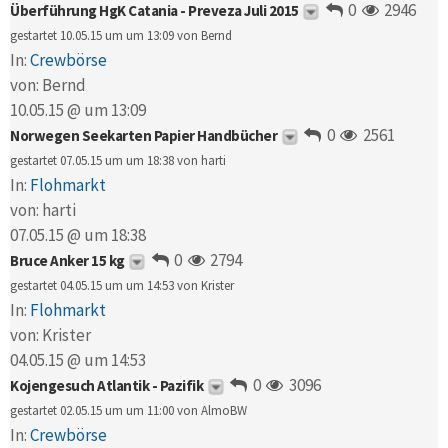
0
2946
Überführung HgK Catania - Preveza Juli 2015
gestartet 10.05.15 um um 13:09 von
Bernd
In:
Crewbörse
von:
Bernd
10.05.15 @ um 13:09
0
2561
Norwegen Seekarten Papier Handbücher
gestartet 07.05.15 um um 18:38 von
harti
In:
Flohmarkt
von:
harti
07.05.15 @ um 18:38
0
2794
Bruce Anker 15 kg
gestartet 04.05.15 um um 14:53 von
Krister
In:
Flohmarkt
von:
Krister
04.05.15 @ um 14:53
0
3096
Kojengesuch Atlantik - Pazifik
gestartet 02.05.15 um um 11:00 von
AlmoBW
In:
Crewbörse