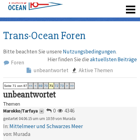
registrieren
Trans-Ocean Foren
Bitte beachten Sie unsere
Nutzungsbedingungen
.
Hier finden Sie die
aktuellsten Beiträge
Foren
unbeantwortet
Aktive Themen
Seite 71 von 87
<<
<
69
70
71
72
73
>
>>
unbeantwortet
Themen
0
4346
Marokko/Tarfaya
gestartet 04.06.15 um um 10:59 von
Murada
In:
Mittelmeer und Schwarzes Meer
von:
Murada