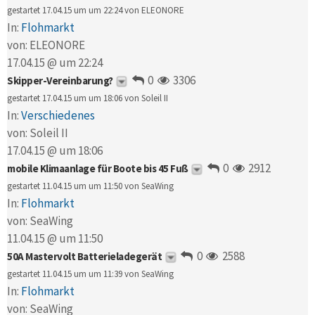
gestartet 17.04.15 um um 22:24 von
ELEONORE
In:
Flohmarkt
von:
ELEONORE
17.04.15 @ um 22:24
0
3306
Skipper-Vereinbarung?
gestartet 17.04.15 um um 18:06 von
Soleil II
In:
Verschiedenes
von:
Soleil II
17.04.15 @ um 18:06
0
2912
mobile Klimaanlage für Boote bis 45 Fuß
gestartet 11.04.15 um um 11:50 von
SeaWing
In:
Flohmarkt
von:
SeaWing
11.04.15 @ um 11:50
0
2588
50A Mastervolt Batterieladegerät
gestartet 11.04.15 um um 11:39 von
SeaWing
In:
Flohmarkt
von:
SeaWing