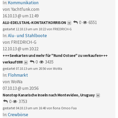
In:
Kommunikation
von:
Yachtfunk.com
16.10.13 @ um 11:49
0
6551
ALU-EDELSTAHL-KONTAKTKORRISON
gestartet 12.10.13 um um 10:22 von
FRIEDRICH-G
In:
Alu- und Stahlboote
von:
FRIEDRICH-G
12.10.13 @ um 10:22
+++Seekarten und mehr für "Rund Ostsee" zu verkaufen+++
0
3435
verkauft!!!!!
gestartet 07.10.13 um um 20:56 von
WoWa
In:
Flohmarkt
von:
WoWa
07.10.13 @ um 20:56
Nonstop Kanarische Inseln nach Montevideo, Uruguay
0
3753
gestartet 04.10.13 um um 16:40 von
fiona Omoo Faa
In:
Crewbörse