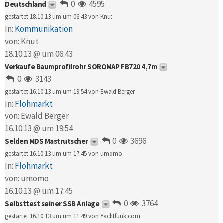
0
4595
Deutschland
gestartet 18.10.13 um um 06:43 von
Knut
In:
Kommunikation
von:
Knut
18.10.13 @ um 06:43
Verkaufe Baumprofilrohr SOROMAP FB720 4,7m
0
3143
gestartet 16.10.13 um um 19:54 von
Ewald Berger
In:
Flohmarkt
von:
Ewald Berger
16.10.13 @ um 19:54
0
3696
Selden MDS Mastrutscher
gestartet 16.10.13 um um 17:45 von
umomo
In:
Flohmarkt
von:
umomo
16.10.13 @ um 17:45
0
3764
Selbsttest seiner SSB Anlage
gestartet 16.10.13 um um 11:49 von
Yachtfunk.com