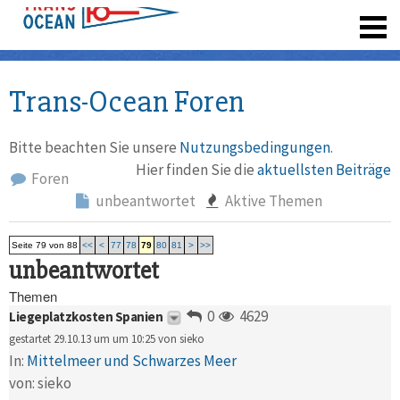
registrieren
Trans-Ocean Foren
Bitte beachten Sie unsere
Nutzungsbedingungen
.
Hier finden Sie die
aktuellsten Beiträge
Foren
unbeantwortet
Aktive Themen
Seite 79 von 88
<<
<
77
78
79
80
81
>
>>
unbeantwortet
Themen
0
4629
Liegeplatzkosten Spanien
gestartet 29.10.13 um um 10:25 von
sieko
In:
Mittelmeer und Schwarzes Meer
von:
sieko