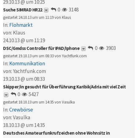
29.10.13 @ um 10:25
0
3148
Suche SIMRAD HR22
gestartet 24.10.13 um um 11:19 von
Klaus
In:
Flohmarkt
von:
Klaus
24.10.13 @ um 11:19
0
3903
DSC/Gmdss Controller für IPAD/Iphone
gestartet 19.10.13 um um 08:33 von
Yachtfunk.com
In:
Kommunikation
von:
Yachtfunk.com
19.10.13 @ um 08:33
Skipper/in gesucht für Überführung Karibik/Adria mit viel Zeit
0
5427
gestartet 18.10.13 um um 14:35 von
Vasulka
In:
Crewbörse
von:
Vasulka
18.10.13 @ um 14:35
Deutsches Amateurfunkrufzeichen ohne Wohnsitz in