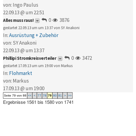
von:
Ingo Paulus
22.09.13 @ um 22:51
0
3876
Alles muss raus!
gestartet 22.09.13 um um 13:37 von
SY Anakoni
In:
Ausrüstung + Zubehör
von:
SY Anakoni
22.09.13 @ um 13:37
0
3472
Phillipi Stromkreisverteiler
gestartet 17.09.13 um um 19:00 von
Markus
In:
Flohmarkt
von:
Markus
17.09.13 @ um 19:00
Seite 79 von 88
<<
<
77
78
79
80
81
>
>>
Ergebnisse 1561 bis 1580 von 1741