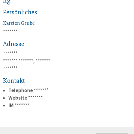
kg
Persönliches
Karsten
Grube
*******
Adresse
*******
*******
*******, *******
*******
Kontakt
Telephone
*******
Website
*******
IM
*******