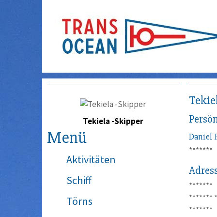
Tekie
Persön
Tekiela -Skipper
Menü
Daniel
*******
Aktivitäten
Adres
Schiff
*******
*******
Törns
*******