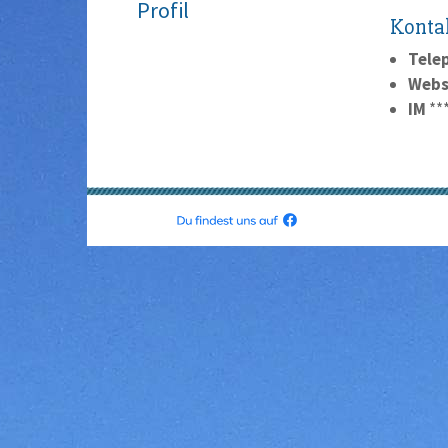
Profil
Konta
Tele
Webs
IM
**