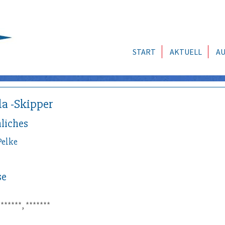
START
AKTUELL
AU
la -Skipper
liches
Pelke
se
*******, *******