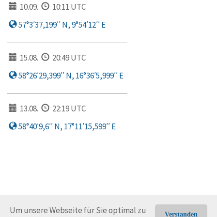
10.09.
10:11 UTC
57°3′37,199′′ N, 9°54′12′′ E
15.08.
20:49 UTC
58°26′29,399′′ N, 16°36′5,999′′ E
13.08.
22:19 UTC
58°40′9,6′′ N, 17°11′15,599′′ E
Um unsere Webseite für Sie optimal zu
Verstanden