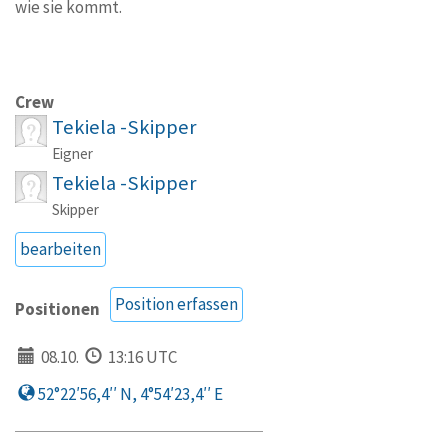
wie sie kommt.
Crew
Tekiela -Skipper
Eigner
Tekiela -Skipper
Skipper
bearbeiten
Position erfassen
Positionen
08.10.
13:16 UTC
52°22′56,4′′ N, 4°54′23,4′′ E