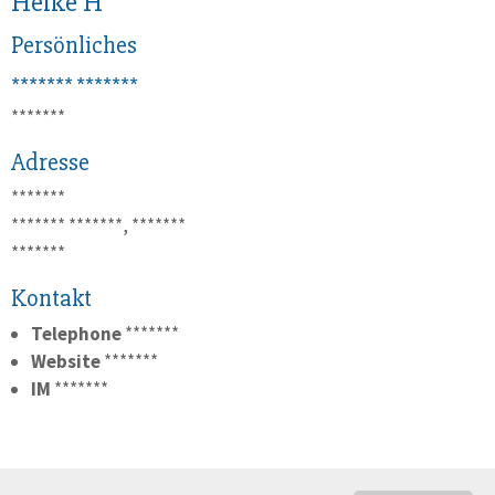
Heike H
Persönliches
*******
*******
*******
Adresse
*******
*******
*******, *******
*******
Kontakt
Telephone
*******
Website
*******
IM
*******