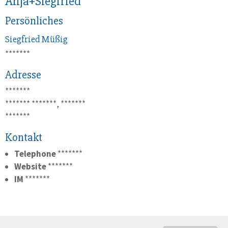
Anja+Siegfried
Persönliches
Siegfried
Müßig
*******
Adresse
*******
*******
*******, *******
*******
Kontakt
Telephone
*******
Website
*******
IM
*******