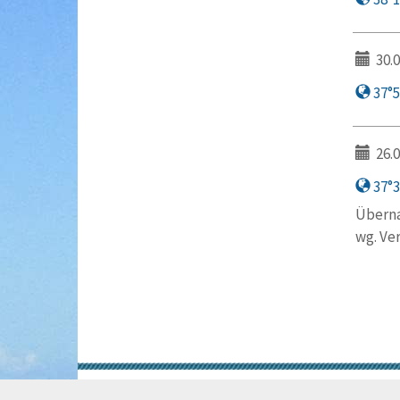
30.0
37°50
26.0
37°3′
Überna
wg. Ver