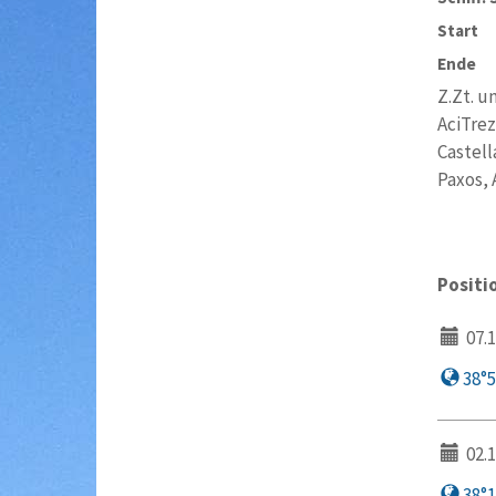
Start
Ende
Z.Zt. u
AciTrez
Castell
Paxos, 
Positi
07.1
38°58
02.1
38°19