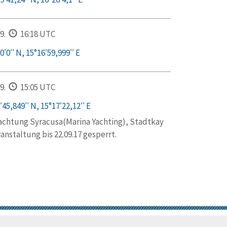
9.
16:18 UTC
′0′′ N, 15°16′59,999′′ E
9.
15:05 UTC
45,849′′ N, 15°17′22,12′′ E
chtung Syracusa(Marina Yachting), Stadtkay
anstaltung bis 22.09.17 gesperrt.
© Trans-Ocean e.V. 2010-2026
Impressum
Kontakt
Nutzungsbedin