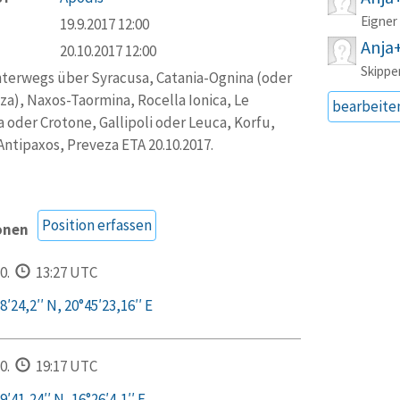
Eigner
19.9.2017 12:00
Anja
20.10.2017 12:00
Skippe
nterwegs über Syracusa, Catania-Ognina (oder
za), Naxos-Taormina, Rocella Ionica, Le
bearbeite
a oder Crotone, Gallipoli oder Leuca, Korfu,
Antipaxos, Preveza ETA 20.10.2017.
Position erfassen
onen
0.
13:27 UTC
′24,2′′ N, 20°45′23,16′′ E
0.
19:17 UTC
′41,24′′ N, 16°26′4,1′′ E