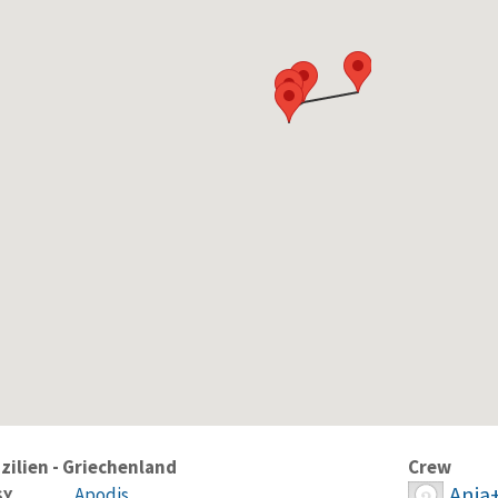
zilien - Griechenland
Crew
Anja
Apodis
SY