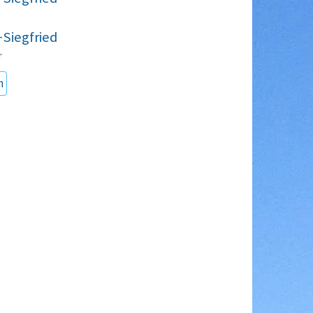
+Siegfried
r
n