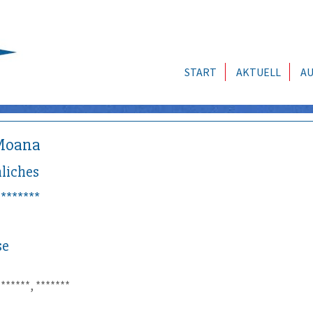
START
AKTUELL
AU
Moana
liches
*******
se
*******, *******