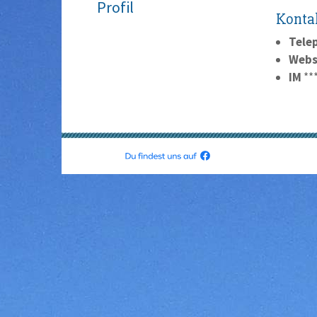
Profil
Konta
Tele
Webs
IM
**