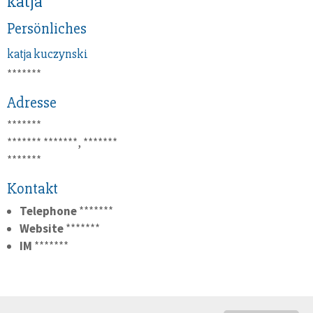
katja
Persönliches
katja
kuczynski
*******
Adresse
*******
*******
*******, *******
*******
Kontakt
Telephone
*******
Website
*******
IM
*******