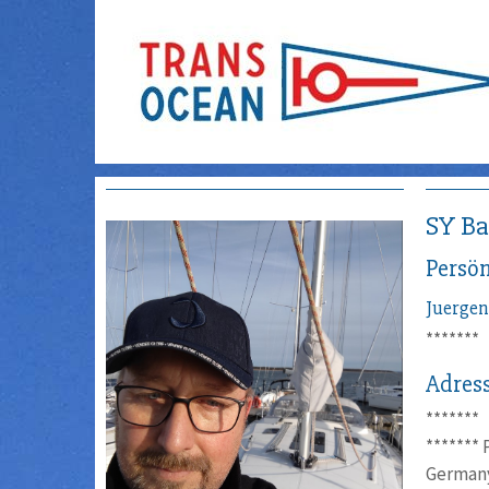
SY Ba
Persön
Juergen
*******
Adres
*******
*******
German