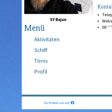
Konta
Tele
SY Bajun
Webs
Menü
IM
**
Aktivitäten
Schiff
Törns
Profil