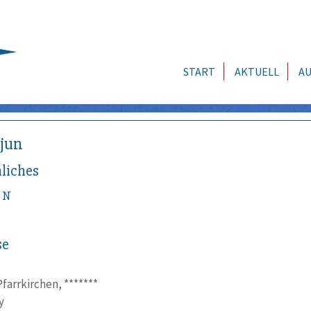
START
AKTUELL
AU
jun
liches
N
se
Pfarrkirchen, *******
y