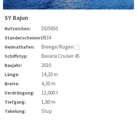
SY
Bajun
DD5850
Rufzeichen:
0834
Standerscheinnr:
Breege/Rügen
Heimathafen:
Bavaria Cruiser 45
Schiffstyp:
2010
Baujahr:
14,20
m
Länge:
4,30
m
Breite:
12,000
t
Verdrängung:
1,80
m
Tiefgang:
Slup
Takelung: