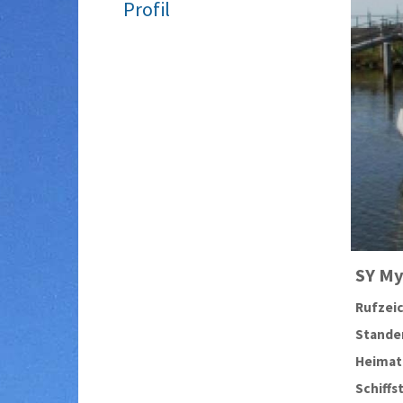
Profil
SY
My
Rufzei
Stander
Heimat
Schiffs