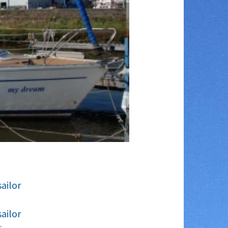
sailor
sailor
r