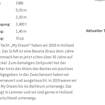
1988
:
9,30
m
3,30
m
3,400
t
ngung:
Aktueller 
1,40
m
ng:
Slup
ng:
Yacht „My Dream“ haben wir 2018 in Holland
. Das Schiff ist eine Bavaria 30 aus dem Jahre
emnach hat es jetzt schon über 30 Jahre auf
ckel. Zum damaligen Zeitpunkt hat der
er trotz des Alters des Bootes ein positives
abgegeben. In der Zwischenzeit haben wir
 erneuert und ausgetauscht. In 2019 waren wir
 My Dream bis ins Baltikum unterwegs. Das
egt in Lemmer und wir sind gerne in Holland
utschland unterwegs.