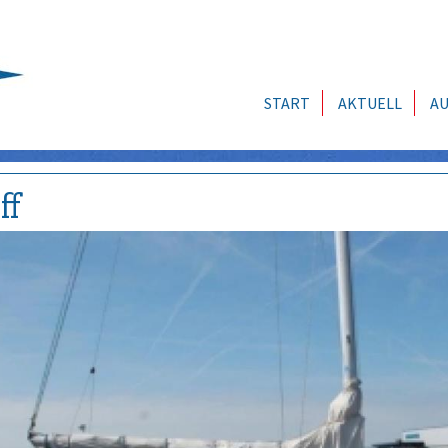
START
AKTUELL
AU
ff