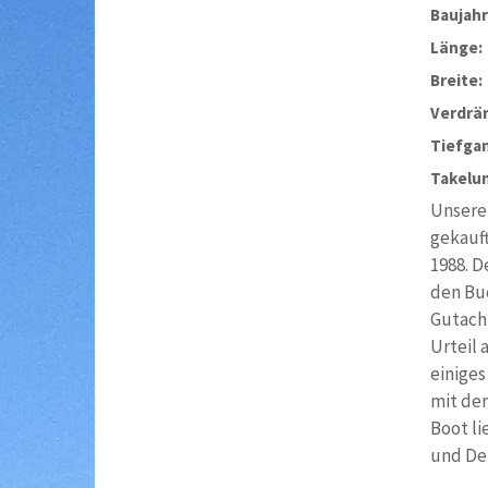
Baujahr
Länge:
Breite:
Verdrä
Tiefga
Takelu
Unsere 
gekauft
1988. D
den Bu
Gutacht
Urteil 
einiges
mit der
Boot li
und De