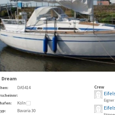
 Dream
Crew
DA5414
chen:
Eifel
scheinnr:
Eigner
Köln
hafen:
Eifel
Bavaria 30
typ:
Skippe