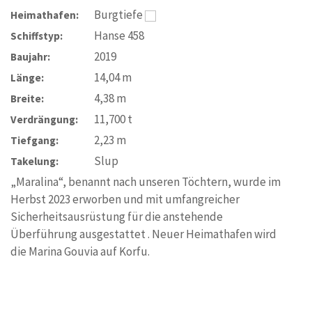
Burgtiefe
Heimathafen:
Hanse 458
Schiffstyp:
2019
Baujahr:
14,04
m
Länge:
4,38
m
Breite:
11,700
t
Verdrängung:
2,23
m
Tiefgang:
Slup
Takelung:
„Maralina“, benannt nach unseren Töchtern, wurde im
Herbst 2023 erworben und mit umfangreicher
Sicherheitsausrüstung für die anstehende
Überführung ausgestattet . Neuer Heimathafen wird
die Marina Gouvia auf Korfu.