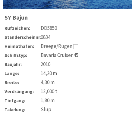
SY
Bajun
DD5850
Rufzeichen:
0834
Standerscheinnr:
Breege/Rügen
Heimathafen:
Bavaria Cruiser 45
Schiffstyp:
2010
Baujahr:
14,20
m
Länge:
4,30
m
Breite:
12,000
t
Verdrängung:
1,80
m
Tiefgang:
Slup
Takelung: