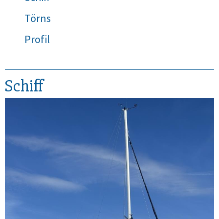
Törns
Profil
Schiff