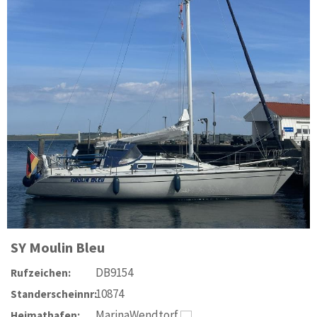
SY
Moulin Bleu
DB9154
Rufzeichen:
10874
Standerscheinnr:
MarinaWendtorf
Heimathafen: