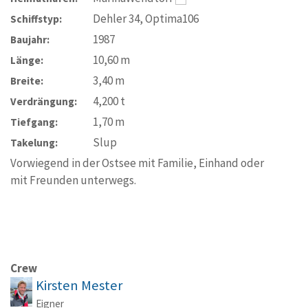
Dehler 34, Optima106
Schiffstyp:
1987
Baujahr:
10,60
m
Länge:
3,40
m
Breite:
4,200
t
Verdrängung:
1,70
m
Tiefgang:
Slup
Takelung:
Vorwiegend in der Ostsee mit Familie, Einhand oder
mit Freunden unterwegs.
Crew
Kirsten Mester
Eigner