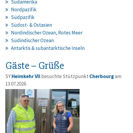
Südamerika
Nordpazifik
Südpazifik
Südost- & Ostasien
Nordindischer Ozean, Rotes Meer
Südindischer Ozean
Antarktis & subantarktische Inseln
Gäste – Grüße
SY
Heimkehr VII
besuchte Stützpunkt
Cherbourg
am
13.07.2026