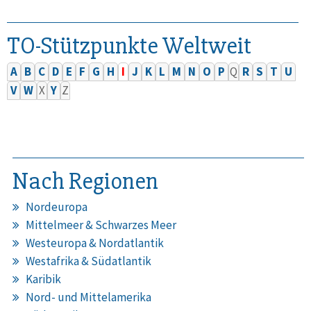
TO-Stützpunkte Weltweit
A
B
C
D
E
F
G
H
I
J
K
L
M
N
O
P
Q
R
S
T
U
V
W
X
Y
Z
Nach Regionen
Nordeuropa
Mittelmeer & Schwarzes Meer
Westeuropa & Nordatlantik
Westafrika & Südatlantik
Karibik
Nord- und Mittelamerika