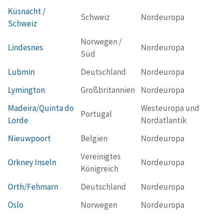
Küsnacht /
Schweiz
Nordeuropa
Schweiz
Norwegen /
Lindesnes
Nordeuropa
Süd
Lubmin
Deutschland
Nordeuropa
Lymington
Großbritannien
Nordeuropa
Madeira/Quinta do
Westeuropa und
Portugal
Lorde
Nordatlantik
Nieuwpoort
Belgien
Nordeuropa
Vereinigtes
Orkney Inseln
Nordeuropa
Königreich
Orth/Fehmarn
Deutschland
Nordeuropa
Oslo
Norwegen
Nordeuropa