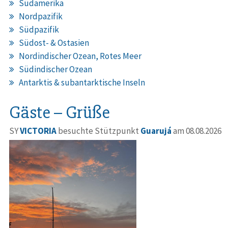
Südamerika
Nordpazifik
Südpazifik
Südost- & Ostasien
Nordindischer Ozean, Rotes Meer
Südindischer Ozean
Antarktis & subantarktische Inseln
Gäste – Grüße
SY
VICTORIA
besuchte Stützpunkt
Guarujá
am 08.08.2026