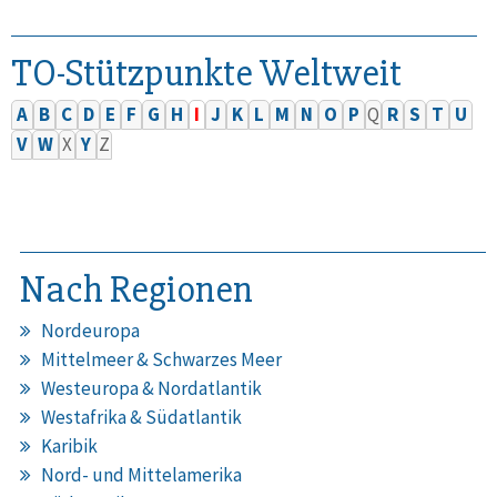
TO-Stützpunkte Weltweit
A
B
C
D
E
F
G
H
I
J
K
L
M
N
O
P
Q
R
S
T
U
V
W
X
Y
Z
Nach Regionen
Nordeuropa
Mittelmeer & Schwarzes Meer
Westeuropa & Nordatlantik
Westafrika & Südatlantik
Karibik
Nord- und Mittelamerika