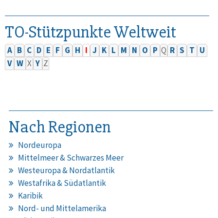
TO-Stützpunkte Weltweit
A
B
C
D
E
F
G
H
I
J
K
L
M
N
O
P
Q
R
S
T
U
V
W
X
Y
Z
Nach Regionen
Nordeuropa
Mittelmeer & Schwarzes Meer
Westeuropa & Nordatlantik
Westafrika & Südatlantik
Karibik
Nord- und Mittelamerika