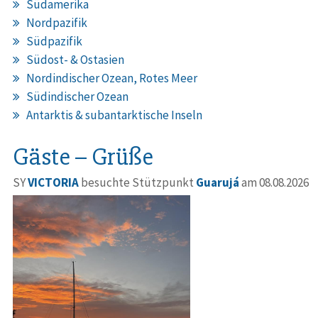
Südamerika
Nordpazifik
Südpazifik
Südost- & Ostasien
Nordindischer Ozean, Rotes Meer
Südindischer Ozean
Antarktis & subantarktische Inseln
Gäste – Grüße
SY
VICTORIA
besuchte Stützpunkt
Guarujá
am 08.08.2026