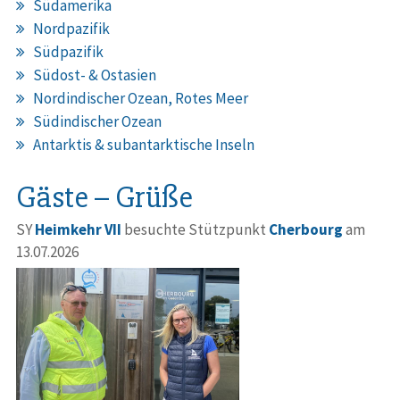
Südamerika
Nordpazifik
Südpazifik
Südost- & Ostasien
Nordindischer Ozean, Rotes Meer
Südindischer Ozean
Antarktis & subantarktische Inseln
Gäste – Grüße
SY
Heimkehr VII
besuchte Stützpunkt
Cherbourg
am
13.07.2026