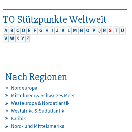
TO-Stützpunkte Weltweit
A
B
C
D
E
F
G
H
I
J
K
L
M
N
O
P
Q
R
S
T
U
V
W
X
Y
Z
Nach Regionen
Nordeuropa
Mittelmeer & Schwarzes Meer
Westeuropa & Nordatlantik
Westafrika & Südatlantik
Karibik
Nord- und Mittelamerika