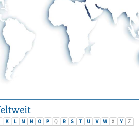
eltweit
J
K
L
M
N
O
P
Q
R
S
T
U
V
W
X
Y
Z