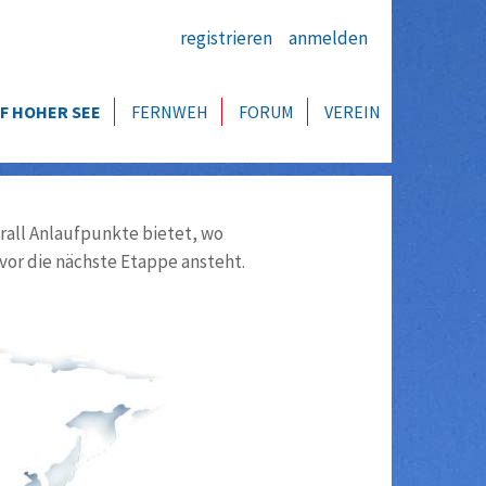
registrieren
anmelden
F HOHER SEE
FERNWEH
FORUM
VEREIN
all Anlaufpunkte bietet, wo
vor die nächste Etappe ansteht.