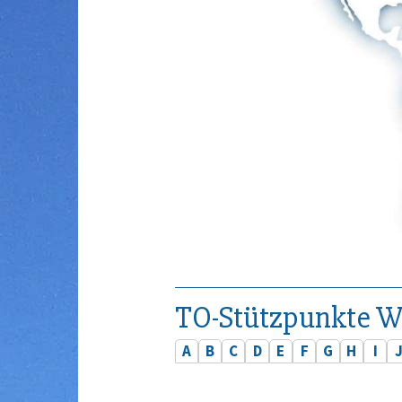
TO-Stützpunkte W
A
B
C
D
E
F
G
H
I