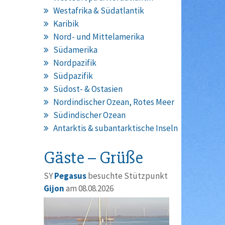
Westafrika & Südatlantik
Karibik
Nord- und Mittelamerika
Südamerika
Nordpazifik
Südpazifik
Südost- & Ostasien
Nordindischer Ozean, Rotes Meer
Südindischer Ozean
Antarktis & subantarktische Inseln
Gäste – Grüße
SY
Pegasus
besuchte Stützpunkt
Gijon
am 08.08.2026