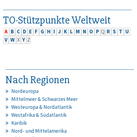
TO-Stützpunkte Weltweit
A
B
C
D
E
F
G
H
I
J
K
L
M
N
O
P
Q
R
S
T
U
V
W
X
Y
Z
Nach Regionen
Nordeuropa
Mittelmeer & Schwarzes Meer
Westeuropa & Nordatlantik
Westafrika & Südatlantik
Karibik
Nord- und Mittelamerika