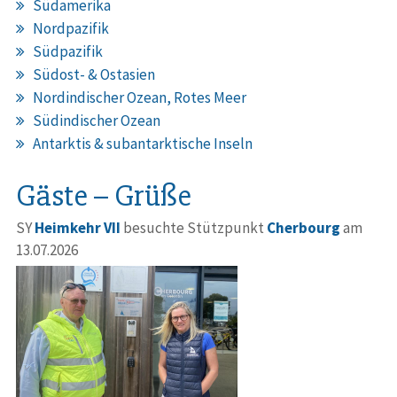
Südamerika
Nordpazifik
Südpazifik
Südost- & Ostasien
Nordindischer Ozean, Rotes Meer
Südindischer Ozean
Antarktis & subantarktische Inseln
Gäste – Grüße
SY
Heimkehr VII
besuchte Stützpunkt
Cherbourg
am
13.07.2026