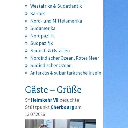
Westafrika & Südatlantik
Karibik
Nord- und Mittelamerika
Südamerika
Nordpazifik
Südpazifik
Südost- & Ostasien
Nordindischer Ozean, Rotes Meer
Südindischer Ozean
Antarktis & subantarktische Inseln
Gäste – Grüße
SY
Heimkehr VII
besuchte
Stützpunkt
Cherbourg
am
13.07.2026