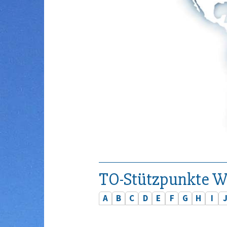
TO-Stützpunkte W
A
B
C
D
E
F
G
H
I