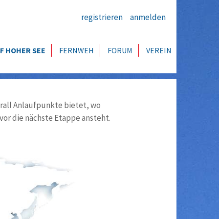
registrieren
anmelden
F HOHER SEE
FERNWEH
FORUM
VEREIN
all Anlaufpunkte bietet, wo
vor die nächste Etappe ansteht.