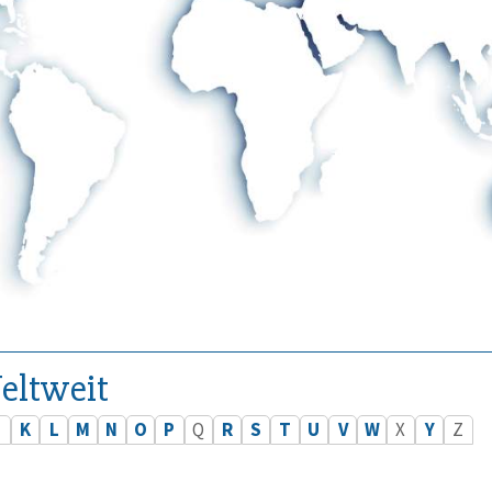
eltweit
J
K
L
M
N
O
P
Q
R
S
T
U
V
W
X
Y
Z