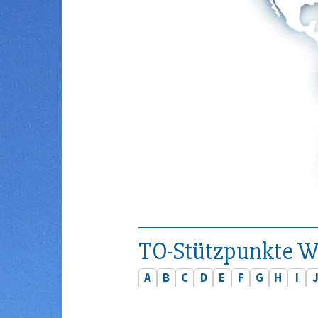
TO-Stützpunkte W
A
B
C
D
E
F
G
H
I