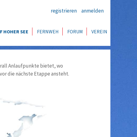
registrieren
anmelden
F HOHER SEE
FERNWEH
FORUM
VEREIN
all Anlaufpunkte bietet, wo
vor die nächste Etappe ansteht.