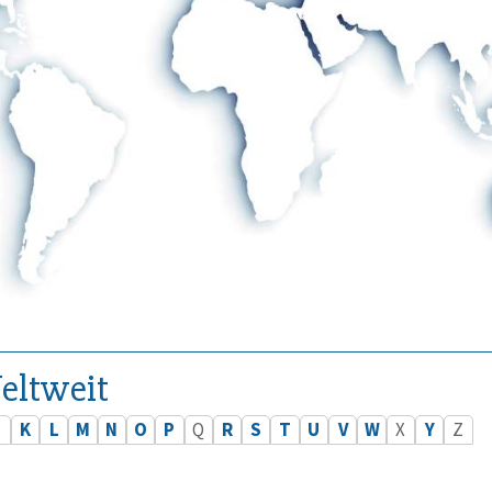
eltweit
J
K
L
M
N
O
P
Q
R
S
T
U
V
W
X
Y
Z