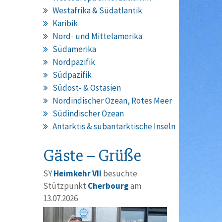
Westafrika & Südatlantik
Karibik
Nord- und Mittelamerika
Südamerika
Nordpazifik
Südpazifik
Südost- & Ostasien
Nordindischer Ozean, Rotes Meer
Südindischer Ozean
Antarktis & subantarktische Inseln
Gäste – Grüße
SY
Heimkehr VII
besuchte
Stützpunkt
Cherbourg
am
13.07.2026