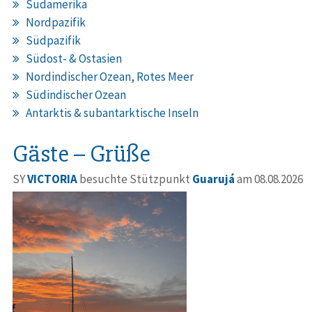
Südamerika
Nordpazifik
Südpazifik
Südost- & Ostasien
Nordindischer Ozean, Rotes Meer
Südindischer Ozean
Antarktis & subantarktische Inseln
Gäste – Grüße
SY
VICTORIA
besuchte Stützpunkt
Guarujá
am 08.08.2026