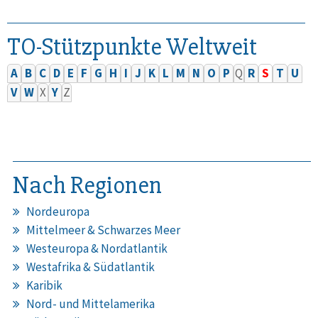
TO-Stützpunkte Weltweit
A
B
C
D
E
F
G
H
I
J
K
L
M
N
O
P
Q
R
S
T
U
V
W
X
Y
Z
Nach Regionen
Nordeuropa
Mittelmeer & Schwarzes Meer
Westeuropa & Nordatlantik
Westafrika & Südatlantik
Karibik
Nord- und Mittelamerika